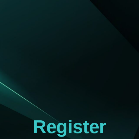
Register